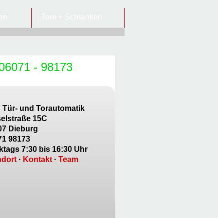
ren
Tore + Schranken
06071 - 98173
B
Tür- und Torautomatik
elstraße 15C
07
Dieburg
71 98173
tags 7:30 bis 16:30 Uhr
ndort
·
Kontakt
·
Team