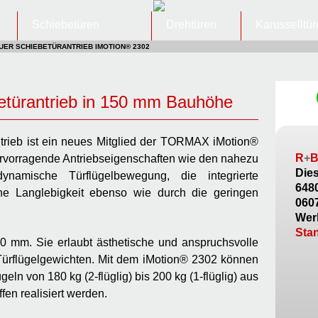
Schiebetüren
Drehtüren
Karusselltü
UER SCHIEBETÜRANTRIEB IMOTION® 2302
etürantrieb in 150 mm Bauhöhe
trieb ist ein neues Mitglied der TORMAX iMotion®
R
+
hervorragende Antriebseigenschaften wie den nahezu
Dies
ynamische Türflügelbewegung, die integrierte
648
he Langlebigkeit ebenso wie durch die geringen
060
Werk
Sta
0 mm. Sie erlaubt ästhetische und anspruchsvolle
Türflügelgewichten. Mit dem iMotion® 2302 können
geln von 180 kg (2-flüglig) bis 200 kg (1-flüglig) aus
fen realisiert werden.