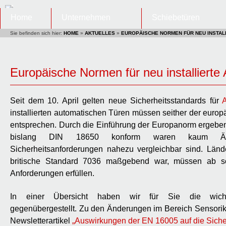
Home
Unternehmen
Schiebetüren
Sie befinden sich hier:
HOME
»
AKTUELLES
»
EUROPÄISCHE NORMEN FÜR NEU INSTAL
Europäische Normen für neu installierte
Seit dem 10. April gelten neue Sicherheitsstandards für
A
installierten automatischen Türen müssen seither der eur
entsprechen. Durch die Einführung der Europanorm ergeben 
bislang DIN 18650 konform waren kaum Än
Sicherheitsanforderungen nahezu vergleichbar sind. Länd
britische Standard 7036 maßgebend war, müssen ab sof
Anforderungen erfüllen.
In einer Übersicht haben wir für Sie die wichti
gegenübergestellt. Zu den Änderungen im Bereich Sensorik
Newsletterartikel
„Auswirkungen der EN 16005 auf die Siche